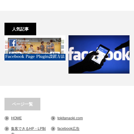
人気記事
[2017年版]5分でできる！
facebookページをW…
第3回 Facebook広告-出稿！広告
ページ一覧
画像の設定とテキ…
HOME
tokitanaoki.com
集客できるHP・LP制
facebook広告