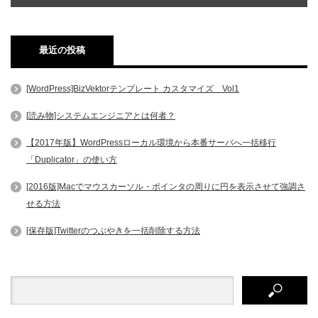
最近の投稿
[WordPress]BizVektorテンプレート カスタマイズ Vol1
[読み物]システムエンジニアとは何者？
【2017年版】WordPressローカル環境から本番サーバへ一括移行
「Duplicator」の使い方
[2016版]Macでマウスカーソル・ポインタの周りに円を表示させて強調さ
せる方法
[保存版]Twitterのつぶやきを一括削除する方法