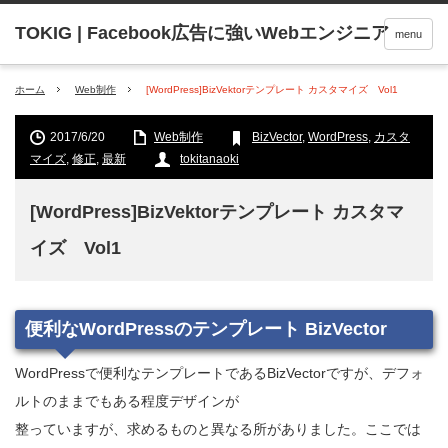
menu
ホーム
Web制作
[WordPress]BizVektorテンプレート カスタマイズ Vol1
2017/6/20
Web制作
BizVector
,
WordPress
,
カスタ
マイズ
,
修正
,
最新
tokitanaoki
[WordPress]BizVektorテンプレート カスタマ
イズ Vol1
便利なWordPressのテンプレート BizVector
WordPressで便利なテンプレートであるBizVectorですが、デフォ
ルトのままでもある程度デザインが
整っていますが、求めるものと異なる所がありました。ここでは