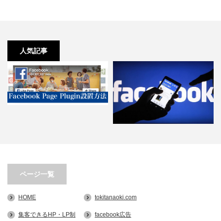
人気記事
[2017年版]5分でできる！
facebookページをW…
第3回 Facebook広告-出稿！広告
ページ一覧
画像の設定とテキ…
HOME
tokitanaoki.com
集客できるHP・LP制
facebook広告