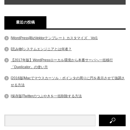
最近の投稿
[WordPress]BizVektorテンプレート カスタマイズ Vol1
[読み物]システムエンジニアとは何者？
【2017年版】WordPressローカル環境から本番サーバへ一括移行
「Duplicator」の使い方
[2016版]Macでマウスカーソル・ポインタの周りに円を表示させて強調さ
せる方法
[保存版]Twitterのつぶやきを一括削除する方法